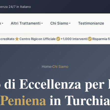
enza 24/7 in Italiano
e
Altri Trattamenti
Chi Siamo
Testimonianze
ccreditato
Centro Rigicon Ufficiale
+1.000 Interventi
Risparmia f
Home
›
Chi Siamo
 di Eccellenza per
Peniena
in Turchi