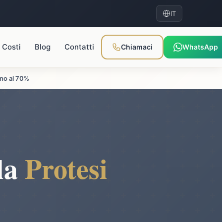
IT
Costi
Blog
Contatti
Chiamaci
WhatsApp
ino al 70%
 la
Protesi
a