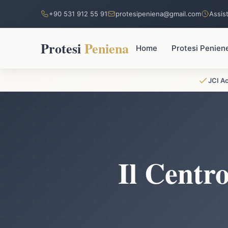
+90 531 912 55 91
protesipeniena@gmail.com
Assist
Protesi
Peniena
Home
Protesi Penien
JCI A
Il Centro