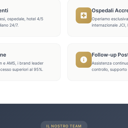
enti
Ospedali Accre
tesi, ospedale, hotel 4/5
Operiamo esclusiva
liano 24/7.
internazionale JCI, 
one
Follow-up Pos
an e AMS, i brand leader
Assistenza continua
ccesso superiori al 95%.
controllo, supporto
IL NOSTRO TEAM