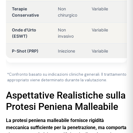
Terapie
Non
Variabile
DE
Conservative
chirurgico
Onde d'Urto
Non
Variabile
DE 
(ESWT)
invasivo
P-Shot (PRP)
Iniezione
Variabile
DE
*Confronto basato su indicazioni cliniche generali. Il trattamento
appropriato viene determinato durante la valutazione.
Aspettative Realistiche sulla
Protesi Peniena Malleabile
La protesi peniena malleabile fornisce rigidità
meccanica sufficiente per la penetrazione, ma comporta