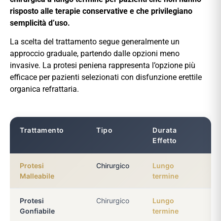
risposto alle terapie conservative e che privilegiano
semplicità d’uso.
La scelta del trattamento segue generalmente un
approccio graduale, partendo dalle opzioni meno
invasive. La protesi peniena rappresenta l’opzione più
efficace per pazienti selezionati con disfunzione erettile
organica refrattaria.
Trattamento
Tipo
Durata
In
Effetto
Protesi
Chirurgico
Lungo
DE
Malleabile
termine
lim
Protesi
Chirurgico
Lungo
DE 
Gonfiabile
termine